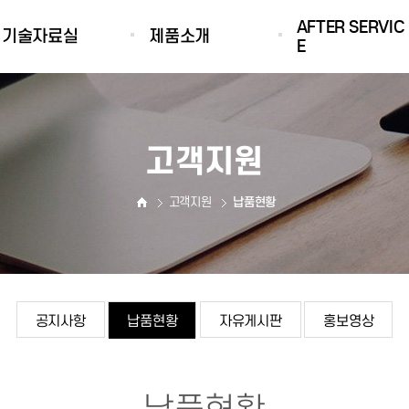
AFTER SERVIC
기술자료실
제품소개
E
선택안내서
해양레저의모든것
국내협력업체
요트에어컨설명서
선용냉난방장치
INTERNATIONAL
고객지원
NETWORK
HVAC기술자료
DOMETIC GROUP
카다로그
고객지원
납품현황
공지사항
납품현황
자유게시판
홍보영상